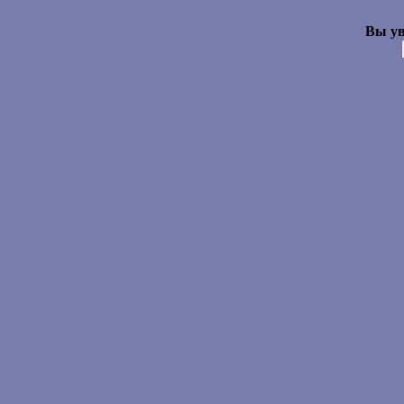
Вы ув