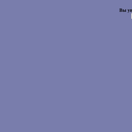
Вы ув