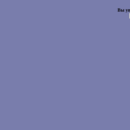
Вы ув