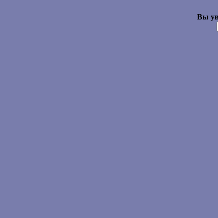
Вы ув