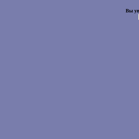
Вы ув