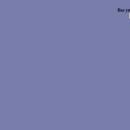
Вы ув