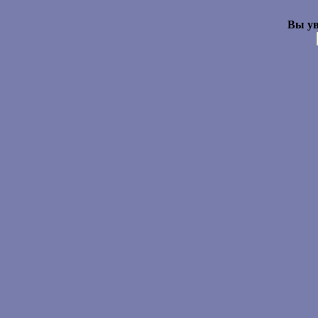
Вы ув