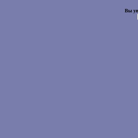
Вы ув