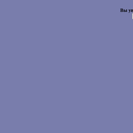
Вы ув