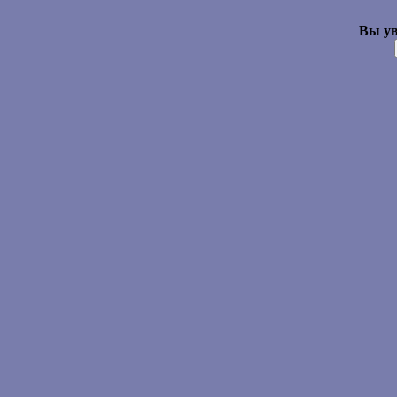
Вы ув