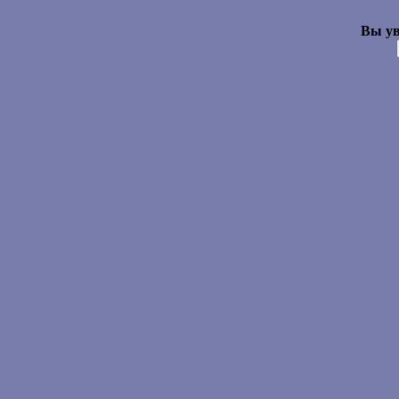
Вы ув