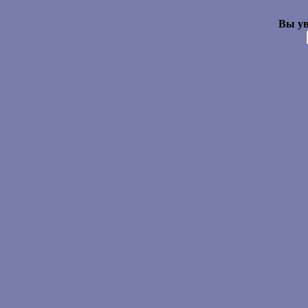
Вы ув