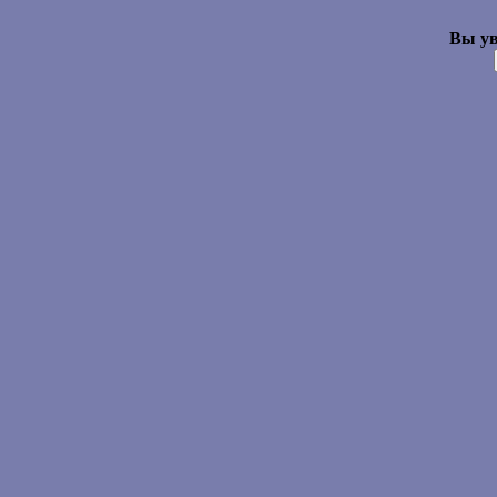
Вы ув