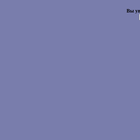
Вы ув