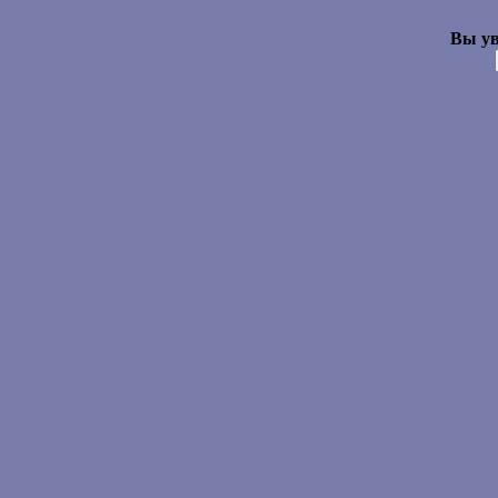
Вы ув