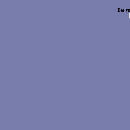
Вы ув