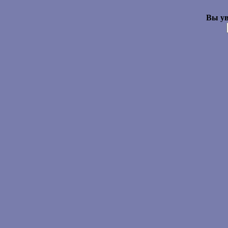
Вы ув