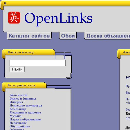
iii
Поиск по каталогу
Анке
w
Категории каталога
Пр
Ве
Авто и мото
Бизнес и финансы
На
Интернет
об
Искусство и культура
Компьютер
Бе
Медицина и здоровье
Ка
Музыка
ht
Наука и образование
Непознаное
Обустройство
Да
Общество