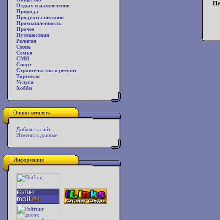
Пе
Отдых и развлечения
Природа
Продукты питания
Промышленность
Прочее
Путешествия
Религия
Связь
Семья
СМИ
Спорт
Строительство и ремонт
Торговля
Услуги
Хобби
Опции каталога
Добавить сайт
Изменить данные
Информация