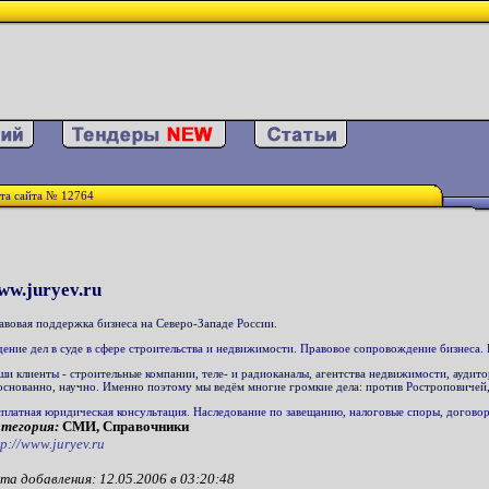
та сайта № 12764
ww.juryev.ru
авовая поддержка бизнеса на Северо-Западе России.
дение дел в суде в сфере строительства и недвижимости. Правовое сопровождение бизнеса. 
ши клиенты - строительные компании, теле- и радиоканалы, агентства недвижимости, аудит
основанно, научно. Именно поэтому мы ведём многие громкие дела: против Ростроповичей,
сплатная юридическая консультация. Наследование по завещанию, налоговые споры, догово
тегория:
СМИ, Справочники
tp://www.juryev.ru
та добавления: 12.05.2006 в 03:20:48