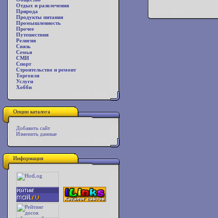
Отдых и развлечения
Природа
Продукты питания
Промышленность
Прочее
Путешествия
Религия
Связь
Семья
СМИ
Спорт
Строительство и ремонт
Торговля
Услуги
Хобби
Опции каталога
Добавить сайт
Изменить данные
Информация