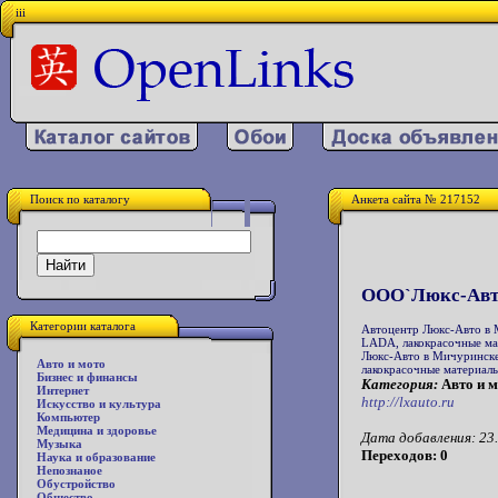
iii
Поиск по каталогу
Анкета сайта № 217152
OOO`Люкс-Авт
Категории каталога
Автоцентр Люкс-Авто в 
LADA, лакокрасочные ма
Люкс-Авто в Мичуринске
Авто и мото
лакокрасочные материал
Бизнес и финансы
Категория:
Авто и м
Интернет
http://lxauto.ru
Искусство и культура
Компьютер
Медицина и здоровье
Дата добавления: 23.
Музыка
Переходов: 0
Наука и образование
Непознаное
Обустройство
Общество