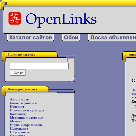
iii
Поиск по каталогу
Анке
G
Категории каталога
Ин
ос
зн
Авто и мото
Ка
Бизнес и финансы
ht
Интернет
Искусство и культура
Компьютер
Да
Медицина и здоровье
Пе
Музыка
Наука и образование
Непознаное
Обустройство
Общество