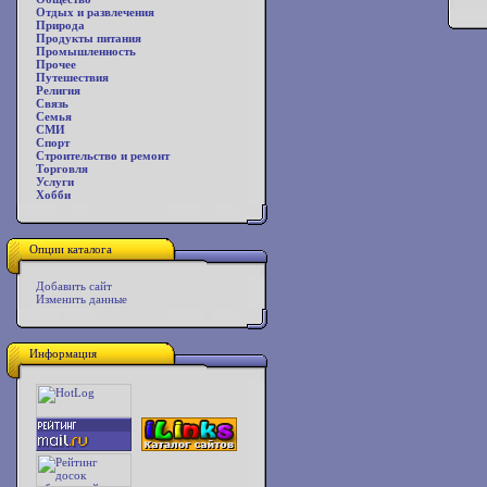
Отдых и развлечения
Природа
Продукты питания
Промышленность
Прочее
Путешествия
Религия
Связь
Семья
СМИ
Спорт
Строительство и ремонт
Торговля
Услуги
Хобби
Опции каталога
Добавить сайт
Изменить данные
Информация