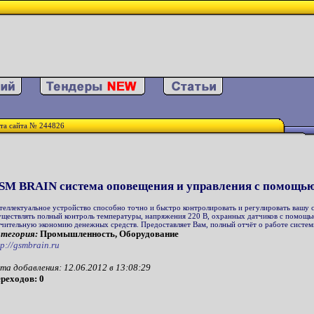
та сайта № 244826
SM BRAIN система оповещения и управления с помощью
теллектуальное устройство способно точно и быстро контролировать и регулировать вашу с
уществлять полный контроль температуры, напряжения 220 В, охранных датчиков с помощью
ачительную экономию денежных средств. Предоставляет Вам, полный отчёт о работе систем
тегория:
Промышленность, Оборудование
tp://gsmbrain.ru
та добавления: 12.06.2012 в 13:08:29
реходов: 0