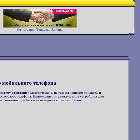
Регистрация Тендеры, Закупки
 мобильного телефона
истему отопления (электрическую, на газе или жидком топливе), и
 сотового телефона. Применение интеллектуальное устройства дает
ы отопления, где бы вы не находились.
Россия
,
Казань