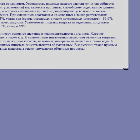
еств организмом. Усвояемость пищевых веществ зависит от их способности
ент усвояемости) выражается в процентах к всеобщему содержанию данного
, а всосалось из кишок в кровь 2 мг; коэффициент усвояемости железа
рения. При смешанном (состоящем из животных а также растительных
4%, углеводов (сумма усвояемых а также неусвояемых углеводов) - 95,6%.
 всего рациона. Усвояемость пищевых веществ из отдельных продуктов
85%, сахара- 99%.
и несут основное значение в жизнедеятельности организма. Следует
щих а также т. д. К незаменимым питательным веществам относятся вещества,
которые жирные кислоты, витамины, минеральные вещества а также вода. К
енимых пищевых веществ является обязательным. В кормлении также нужны а
ельные вещества а также нарушаются обменные процессы.