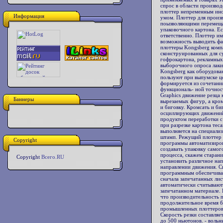
спрос в области производ
плоттер непременным инс
Информация
умом. Плоттер для произ
поызволяющими перемещат
упаковочного картона. Е
ответственно. Плоттер им
возможность выводить фа
плоттеры Kongsberg комп
сконструированных для су
гофрокартона, рекламных 
выборочного опроса лаки
Kongsberg как оборудован
пользуют при выпумске ц
формируется из сочетани
функциональ- ной точност
Graphics движение резца 
Баннеры
вырезаемых фигур, а кром
и биговку. Кромсать и б
осциллирующих движений 
продуктом переработки с
при разрезке картона тес
выполняется на специали
штамп. Режущий плоттер 
Copyright
программы автоматизиро
создавать упаковку самог
процесса, скажем старан
Copyright
Всего.RU
установить различное на
направлении движения. С
программным обеспечиван
сначала запечатанных ли
автоматически считывают
запечатанном материале.
что производительность 
продолжительное время б
промышленных плоттеров 
Скорость резки составляе
до 500 ньютонов. - вольн