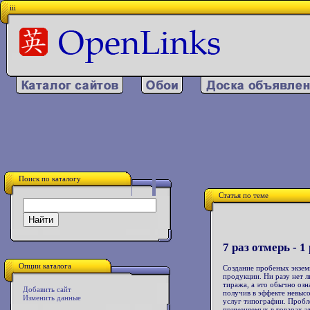
iii
Поиск по каталогу
Статья по теме
7 раз отмерь - 1
Опции каталога
Создание пробеных экзем
продукции. Ни разу нет 
тиража, а это обычно озн
Добавить сайт
получив в эффекте невыс
Изменить данные
услуг типографии. Пробле
применяемых в товарах эт