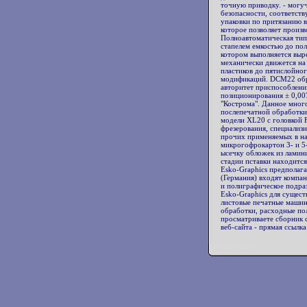
точную приводку. - могуч
безопасности, соответст
упаковки по притязанию в
которое позволяет произв
Полноавтоматическая тип
стапелем емкостью до пол
котором выполняется выре
механически движется на
пластиков до пятислойно
модификаций. DCM22 обр
авторитет приспособлений
позиционирования ± 0,00
"Кострома". Данное мно
послепечатной обработки
модели ХL20 с головкой 
фрезерования, специализ
прочих применяемых в нас
микрогофрокартон 3- и 5-
ысечку обложек из ламин
стадии пставки находитс
Esko-Graphics предполаг
(Германия) входят компан
и полиграфическое подра
Esko-Graphics для сущест
листовые печатные машин
обработки, расходные по
просматриваете сборник 
веб-сайта - прямая ссылка