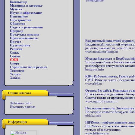
Телевидение
Компьютер
Медицина и здоровье
Музыка
Наука и образование
Непознаное
Обустройство
Общество
Отдых и развлечения
Природа
Продукты питания
Промышленность
Ежедневный новостной журнал
Прочее
Ежедневный новостной журнал для 
Путешествия
рецепты, знакомства, новости и с
Религия
www.natali.mir-knig.ru
Связь
Семья
Мужской журнал :: BestGuys.inf
СМИ
Что должно быть в багаже знаний
Спорт
разнообразии сексуальных отноше
Строительство и ремонт
bestguys.info
Торговля
Услуги
RB4: Рабочая газета, Газета ра
Хобби
СМИ "Рабочая газета - Всероссий
www.rb4.ru
Огород без забот. Рязанская га
Опции каталога
Новая газета для дачников! Авто
Советы только от практикующих 
www.ogorod.ryazan.ru
Добавить сайт
Изменить данные
Последние новости. Знакомства
Последние новости Беларуси. Раб
oblaka.info
Информация
HiFiNews - информационно-анал
HiFiNews - это эксклюзивные ново
тесты и обзоры техники.
www.hifinews.ru