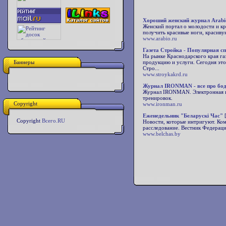
Хороший женский журнал Arabi
Женский портал о молодости и кр
получить красивые ноги, красивую
www.arabio.ru
Газета Стройка - Популярная с
На рынке Краснодарского края га
Баннеры
продукцию и услуги. Сегодня эт
Стро...
www.stroykakrd.ru
Журнал IRONMAN - все про боди
Журнал IRONMAN. Электронная ве
тренировок.
Copyright
www.ironman.ru
Еженедельник "Беларускi Час"
Copyright
Всего.RU
Новости, которые интригуют. Ком
расследование. Вестник Федерац
www.belchas.by