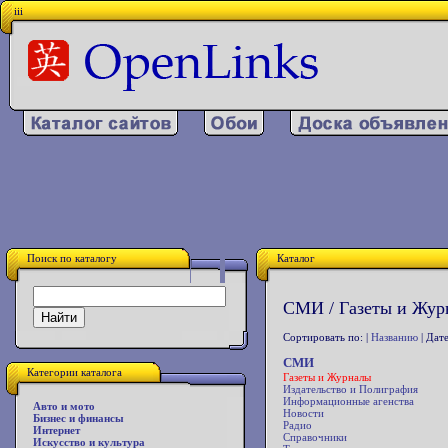
iii
Поиск по каталогу
Каталог
СМИ / Газеты и Жур
Сортировать по: |
Названию
| Дате
СМИ
Категории каталога
Газеты и Журналы
Издательство и Полиграфия
Информационные агенства
Авто и мото
Новости
Бизнес и финансы
Радио
Интернет
Справочники
Искусство и культура