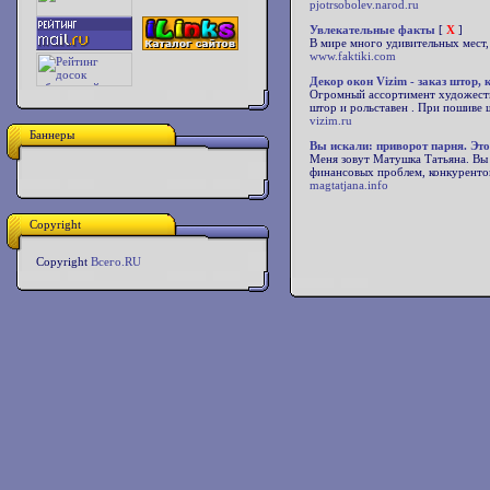
pjotrsobolev.narod.ru
Увлекательные факты
[
X
]
В мире много удивительных мест
www.faktiki.com
Декор окон Vizim - заказ штор,
Огромный ассортимент художестве
штор и рольставен . При пошиве 
vizim.ru
Баннеры
Вы искали: приворот парня. Это
Меня зовут Матушка Татьяна. Вы 
финансовых проблем, конкуренто
magtatjana.info
Copyright
Copyright
Всего.RU