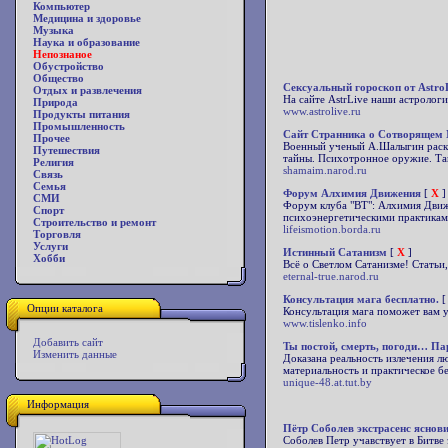
Компьютер
Медицина и здоровье
Музыка
Наука и образование
Непознаное
Обустройство
Общество
Сексуальный гороскоп от Astro
Отдых и развлечения
На сайте AstrLive наши астрологи
Природа
www.astrolive.ru
Продукты питания
Промышленность
Сайт Странника о Сотворящем
Прочее
Военный ученый А.Шалыгин раскр
Путешествия
тайны. Психотронное оружие. Та
Религия
shamaim.narod.ru
Связь
Семья
Форум Алхимия Движения
[
X
]
СМИ
Форум клуба "ВТ": Алхимия Движ
Спорт
психоэнергетическими практикам
Строительство и ремонт
lifeismotion.borda.ru
Торговля
Услуги
Истинный Сатанизм
[
X
]
Хобби
Всё о Светлом Сатанизме! Статьи,
eternal-true.narod.ru
Консультация мага бесплатно.
[
Опции каталога
Консультация мага поможет вам у
www.tislenko.info
Добавить сайт
Ты постой, смерть, погоди… Па
Изменить данные
Доказана реальность излечения лю
материальность и практическое бе
unique-48.at.tut.by
Информация
Пётр Соболев экстрасенс яснов
Соболев Петр учавствует в Битве 