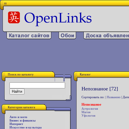
iii
Поиск по каталогу
Каталог
Непознаное [72]
Сортировать по: |
Названию
| Дате
Непознаное
Категории каталога
Астрология
Магия
Уфология
Авто и мото
Бизнес и финансы
Интернет
Искусство и культура