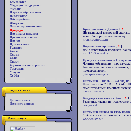
Компьютер
Медицина и здоровье
Музыка
Наука и образование
Непознаное
Обустройство
Общество
Отдых и развлечения
Кремовый кот - Данила
[
X
]
Природа
Шотландский вислоухий скоттиш ф
Продукты питания
котят. Кот приглашает на вязку.
Промышленность
kremkot.sitecity.ru
Прочее
Путешествия
Карликовые кролики
[
X
]
Религия
Все о карликовых кроликах, соде
Связь
krolik122.narod.ru
Семья
СМИ
Продажа животных в Питере, к
Спорт
Частные объявления - продажа жи
Строительство и ремонт
Бесплатные частные объявления, 
Торговля
производителе...
Услуги
piter-pets.vsemp.ru
Хобби
Питомник "ШИЛЛА ХАЙНЦЕ"
Наш питомник "ШИЛЛА ХАЙНЦЕ" про
замечательном и красивом зверьк
Опции каталога
www.chinche.ru
Хэндлер - выставки собак
[
X
]
Добавить сайт
Различные статьи по подготовке с
Изменить данные
realpes.net
Питомник кошек: котята, продаж
Сайт о питомнике кошек, у нас вы
Информация
www.daiky.net