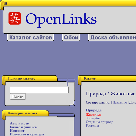
iii
Поиск по каталогу
Каталог
Природа / Животные 
Сортировать по: |
Названию
| Дате
Природа
Категории каталога
Животные
Зооклубы
Отдых на природе
Авто и мото
Растения
Бизнес и финансы
Интернет
Искусство и культура