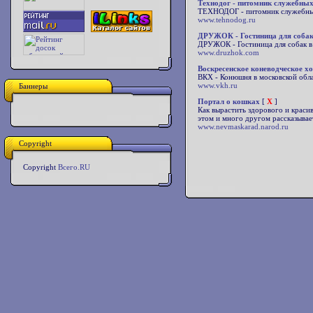
Технодог - питомник служебных
ТЕХНОДОГ - питомник служебных
www.tehnodog.ru
ДРУЖОК - Гостиница для собак
ДРУЖОК - Гостиница для собак в
www.druzhok.com
Воскресенское коневодческое хо
ВКХ - Конюшня в московской обла
www.vkh.ru
Баннеры
Портал о кошках
[
X
]
Как вырастить здорового и краси
этом и много другом рассказывае
www.nevmaskarad.narod.ru
Copyright
Copyright
Всего.RU