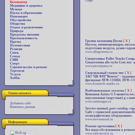
Софт
Компьютер
Медицина и здоровье
Музыка
Наука и образование
Непознаное
Обустройство
Общество
Отдых и развлечения
Природа
Продукты питания
Промышленность
Группа компаниц Цесна
[
X
]
Прочее
Насосы, пневмоцилиндры, насосы 
Путешествия
подготовки воздуха, рукав гидра
Религия
www.alfagomma.ru
Связь
Семья
Спецтехника Pallet Trucks Comp
СМИ
Спецтехника alle rucks Com any: к
Спорт
www.ptcompany.ru
Строительство и ремонт
Торговля
Сверлильный станок чпу
[
X
]
Услуги
ЗАО "ЦК ФПГ"Комтех" - традицио
Хобби
фрезерных НГФ-110Ш4, НГФ-110
www.komtech-stanko.ru
Рыбопоисковые эхолоты
[
X
]
Опции каталога
Компания Azimu G S является пос
персональные (наручные) g s нави
www.azimutgps.ru
Добавить сайт
Изменить данные
Service manual, part catalog, с
Сайт с сервисной документацией(
полиграфическое оборудование.
www.servmanual.ru
Информация
Ремонт оргтехники
[
X
]
Все виды обслуживания и ремонта
www.neit-service.ru