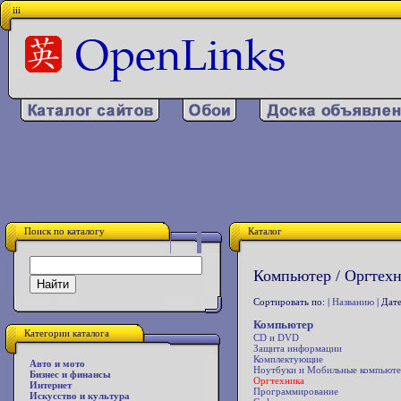
iii
Поиск по каталогу
Каталог
Компьютер / Оргтехн
Сортировать по: |
Названию
| Дате
Компьютер
Категории каталога
CD и DVD
Защита информации
Комплектующие
Авто и мото
Ноутбуки и Мобильные компьют
Бизнес и финансы
Оргтехника
Интернет
Программирование
Искусство и культура