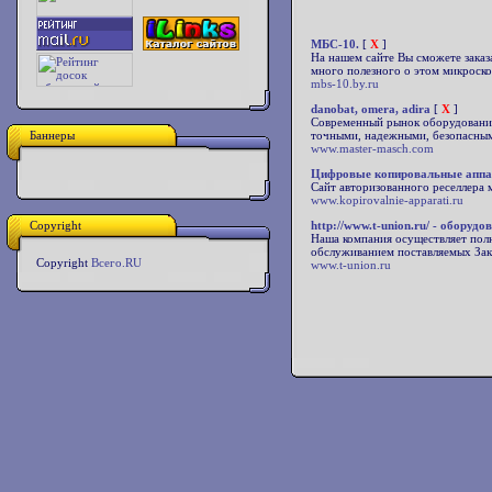
МБС-10.
[
X
]
На нашем сайте Вы сможете заказ
много полезного о этом микроско
mbs-10.by.ru
danobat, omera, adira
[
X
]
Современный рынок оборудования
Баннеры
точными, надежными, безопасным
www.master-masch.com
Цифровые копировальные аппар
Сайт авторизованного реселлера 
www.kopirovalnie-apparati.ru
Copyright
http://www.t-union.ru/ - обору
Наша компания осуществляет пол
обслуживанием поставляемых Зак
Copyright
Всего.RU
www.t-union.ru