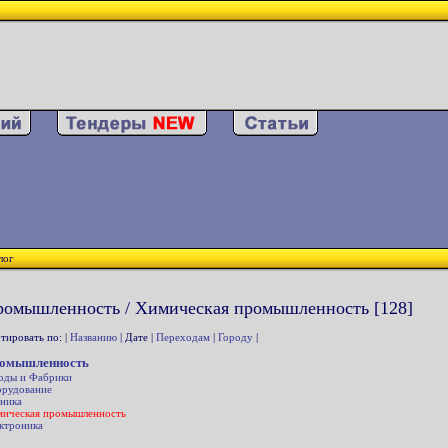
лог
омышленность / Химическая промышленность [128]
тировать по: |
Названию
| Дате |
Переходам
|
Городу
|
омышленность
оды и Фабрики
рудование
ника
ическая промышленность
ктроника