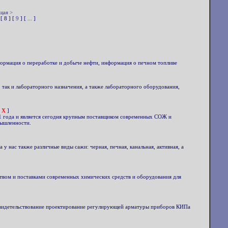
щая >
 [ 8 ] [
9
] [
...
]
нформация о переработке и добыче нефти, информация о печном топливе
так и лабораторного назначения, а также лабораторного оборудования,
X
]
1 года и является сегодня крупным поставщиком современных СОЖ и
мышленности.
у нас также различные виды сажи: черная, печная, канальная, активная, а
ством и поставками современных химических средств и оборудования для
освидетельствование проектирование регулирующей арматуры приборов КИПа