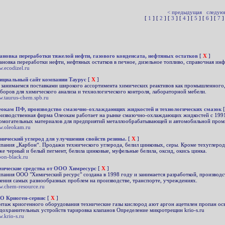
< предыдущая
следую
[
1
] [
2
] [
3
] [
4
] [
5
] [
6
] [
7
]
ановка переработки тяжелой нефти, газового конденсата, нефтяных остатков
[
X
]
ановка переработки нефти, нефтяных остатков в печное, дизельное топливо, справочная и
.ecodizel.ru
циальный сайт компании Таурус
[
X
]
занимаемся поставками широкого ассортимента химических реактивов как промышленного, 
боров для химического анализа и технологического контроля, лабораторной мебели.
.taurus-chem.spb.ru
окам ПФ, производство смазочно-охлаждающих жидкостей и технологических смазок
[
изводственная фирма Олеокам работает на рынке смазочно-охлаждающих жидкостей с 199
омогательных материалов для предприятий металлообрабатывающей и автомобильной про
.oleokam.ru
нический углерод для улучшения свойств резины.
[
X
]
пания „Карбон“. Продажи технического углерода, белил цинковых, серы. Кроме техуглерода 
же черный и белый пегмент, белила цинковые, муфельные белила, оксид, окись цинка.
bon-black.ru
ические средства от ООО Химресурс
[
X
]
пания ООО "Химический ресурс" создана в 1998 году и занимается разработкой, производ
ения самых разнообразных проблем на производстве, транспорте, учреждениях.
.chem-resource.ru
О Криоген-сервис
[
X
]
таж криогенного оборудования технические газы кислород азот аргон ацетилен пропан 
дохранительных устройств тарировка клапанов Определение микротрещин krio-s.ru
.krio-s.ru