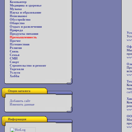
Компьютер
Медицина и здоровье
Музыка
Наука и образование
Непознаное
Обустройство
Общество
Отдых и развлечения
Природа
Уст
Продукты питания
Уст
Промышленность
www
Прочее
Путешествия
Офи
Религия
Мы 
Связь
при
Семья
www
СМИ
Спорт
Оле
Строительство и ремонт
Про
Торговля
всп
Услуги
www
Хобби
Тех
Ком
так
Опции каталога
car
Хим
Добавить сайт
Ком
Изменить данные
реш
www
ОО
Информация
Мон
пре
www