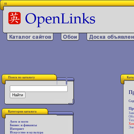
iii
Поиск по каталогу
Ката
Пр
Сор
Пр
Категории каталога
Зав
Обо
Тех
Авто и мото
Хим
Бизнес и финансы
Эле
Интернет
Искусство и культура