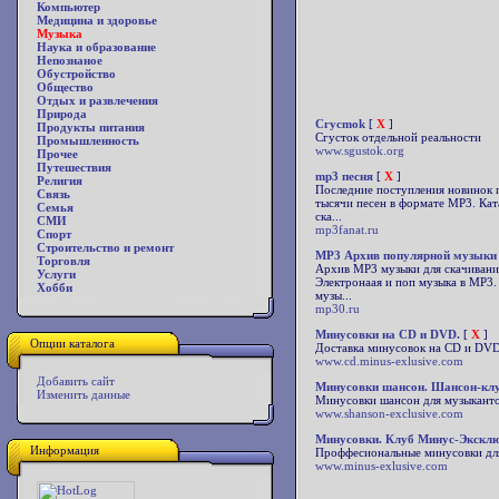
Компьютер
Медицина и здоровье
Музыка
Наука и образование
Непознаное
Обустройство
Общество
Отдых и развлечения
Природа
Сгусmоk
[
X
]
Продукты питания
Сгусток отдельной реальности
Промышленность
www.sgustok.org
Прочее
Путешествия
mp3 песня
[
X
]
Религия
Последние поступления новинок m
Связь
тысячи песен в формате MP3. Кат
Семья
ска...
СМИ
mp3fanat.ru
Спорт
Строительство и ремонт
MP3 Архив популярной музыки
Торговля
Архив MP3 музыки для скачивания
Услуги
Электронаая и поп музыка в MP3
Хобби
музы...
mp30.ru
Минусовки на CD и DVD.
[
X
]
Опции каталога
Доставка минусовок на CD и DVD 
www.cd.minus-exlusive.com
Добавить сайт
Минусовки шансон. Шансон-клу
Изменить данные
Минусовки шансон для музыканто
www.shanson-exclusive.com
Минусовки. Клуб Минус-Экскл
Информация
Проффесиональные минусовки для
www.minus-exlusive.com