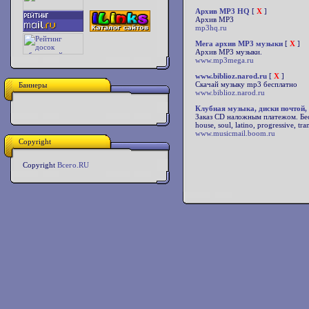
Архив MP3 HQ
[
X
]
Архив MP3
mp3hq.ru
Мега архив MP3 музыки
[
X
]
Архив MP3 музыки.
www.mp3mega.ru
www.biblioz.narod.ru
[
X
]
Скачай музыку mp3 бесплатно
Баннеры
www.biblioz.narod.ru
Клубная музыка, диски почтой,
Заказ CD наложным платежом. Бесп
house, soul, latino, progressive,
www.musicmail.boom.ru
Copyright
Copyright
Всего.RU