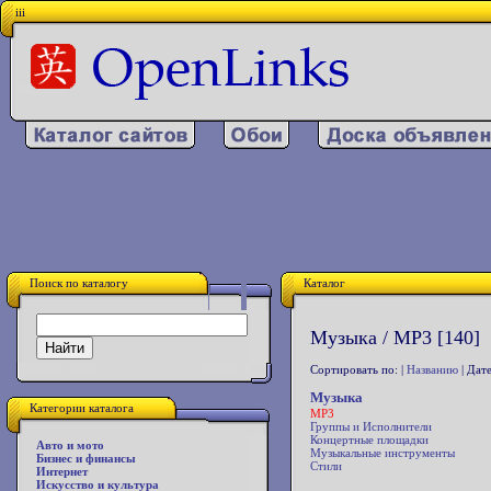
iii
Поиск по каталогу
Каталог
Музыка / MP3 [140]
Сортировать по: |
Названию
| Дате
Музыка
Категории каталога
MP3
Группы и Исполнители
Концертные площадки
Авто и мото
Музыкальные инструменты
Бизнес и финансы
Стили
Интернет
Искусство и культура