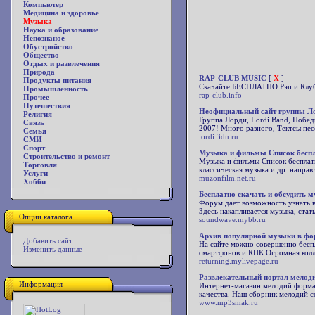
Компьютер
Медицина и здоровье
Музыка
Наука и образование
Непознаное
Обустройство
Общество
Отдых и развлечения
Природа
RAP-CLUB MUSIC
[
X
]
Продукты питания
Скачайте БЕСПЛАТНО Рэп и Клубн
Промышленность
rap-club.info
Прочее
Путешествия
Неофициальный сайт группы Ло
Религия
Группа Лорди, Lordi Band, Побе
Связь
2007! Много разного, Тектсы песе
Семья
lordi.3dn.ru
СМИ
Спорт
Музыка и фильмы Список беспл
Строительство и ремонт
Музыка и фильмы Список бесплатн
Торговля
классическая музыка и др. направ
Услуги
muzonfilm.net.ru
Хобби
Бесплатно скачать и обсудить 
Форум дает возможность узнать вс
Здесь накапливается музыка, стать
Опции каталога
soundwave.mybb.ru
Архив популярной музыки в фо
Добавить сайт
На сайте можно совершенно беспл
Изменить данные
смартфонов и КПК.Огромная колле
returning.mylivepage.ru
Развлекательный портал мелоди
Информация
Интернет-магазин мелодий форма
качества. Наш сборник мелодий с
www.mp3smak.ru