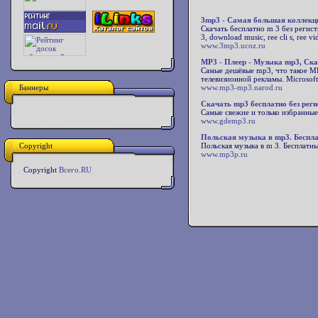
3mp3 - Самая большая коллекц
Скачать бесплатно m 3 без регист
3, download music, ree cli s, ree vid
www.3mp3.ucoz.ru
MP3 - Плеер - Музыка mp3, Ск
Самые дешёвые mp3, что такое MP
телевизионной рекламы. Microsof
Баннеры
www.mp3-mp3.narod.ru
Скачать mp3 бесплатно без рег
Самые свежие и только избранны
www.gdemp3.ru
Польская музыка в mp3. Беспл
Copyright
Польская музыка в m 3. Бесплатны
www.mp3p.ru
Copyright
Всего.RU