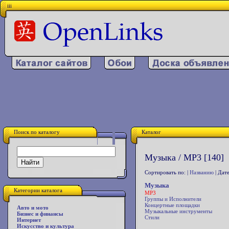
iii
Поиск по каталогу
Каталог
Музыка / MP3 [140]
Сортировать по: |
Названию
| Дате
Музыка
Категории каталога
MP3
Группы и Исполнители
Концертные площадки
Авто и мото
Музыкальные инструменты
Бизнес и финансы
Стили
Интернет
Искусство и культура