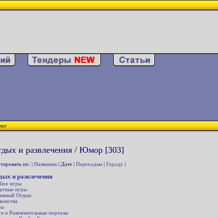
лог
дых и развлечения / Юмор [303]
тировать по: |
Названию
| Дате |
Переходам
|
Городу
|
дых и развлечения
line игры
ртные игры
ивный Отдых
комства
ры
а и Развлекательные порталы