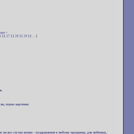
щая >
6
] [
27
] [
28
] [
29
] [
...
]
ь.
олы, порно картинки
мс на все случаи жизни - поздравления к любому празднику, для любимых,