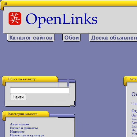
iii
Поиск по каталогу
Ката
От
Сор
От
Категории каталога
On-
Аза
Акт
Авто и мото
Зна
Бизнес и финансы
Иг
Интернет
Мег
Искусство и культура