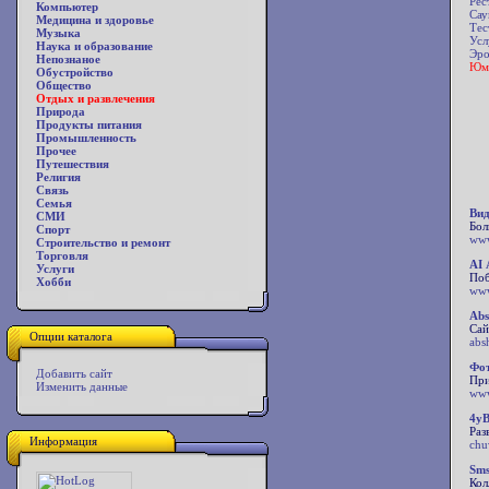
Рес
Компьютер
Сау
Медицина и здоровье
Тес
Музыка
Усл
Наука и образование
Эро
Непознаное
Юм
Обустройство
Общество
Отдых и развлечения
Природа
Продукты питания
Промышленность
Прочее
Путешествия
Религия
Связь
Семья
Вид
СМИ
Бол
Спорт
www
Строительство и ремонт
Торговля
AI 
Услуги
Поб
Хобби
www
Ab
Сай
Опции каталога
abs
Фо
Добавить сайт
При
Изменить данные
www
4yB
Раз
Информация
chu
Sms
Кол