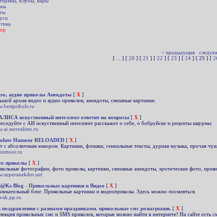
тораны, Клубы, Бары
ны
ты
уги
тика
ор
< предыдущая
следую
[
...
] [
20
] [
21
] [
22
] [
23
] [
24
] [ 25 ] [
2
ео, аудио приколы Анекдоты
[
X
]
ьшой архив видео и аудио приколов, анекдоты, смешные картинки.
.bestprikols.ru
АЛИСА искуственный интеллект ответит на вопросы
[
X
]
еседуйте с АИ искуственный интеллект расскажет о себе, о бобруйске и рецепты шаурмы
.ai.surrealism.ru
solute Humour RELOADED
[
X
]
т с абсолютным юмором. Картинки, флэшки, гениальные тексты, дурная музыка, прочая чуш
humour.ru
то приколы
[
X
]
кольные фотографии, фото приколы, картинки, смешные анекдоты, эротические фото, прик
.superanekdot.net
@Ks Blog - Прикольные картинки и Видео
[
X
]
влекательный блог. Прикольные картинки и видеоприколы. Здесь можно посмеяться.
vak.pp.ru
 поздравления с разными праздниками. прикольные смс розыгрыши.
[
X
]
лекция прикольных смс и SMS приколов, которые можно найти в интернете! На сайте есть с