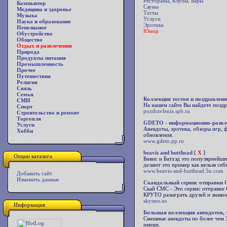
Рестораны, Клубы, Бары
Компьютер
Сауны
Медицина и здоровье
Тесты
Музыка
Услуги
Наука и образование
Эротика
Непознаное
Юмор
Обустройство
Общество
Отдых и развлечения
Природа
Продукты питания
Промышленность
Прочее
Путешествия
Религия
Связь
Семья
Коллекция тостов и поздравлен
СМИ
На нашем сайте Вы найдете поздр
Спорт
pozdravlenia.spb.ru
Строительство и ремонт
Торговля
GDETO - информационно-развл
Услуги
Анекдоты, эротика, обзоры игр, ф
Хобби
обновления.
www.gdeto.pp.ru
beavis and butthead
[
X
]
Опции каталога
Бивис и Батхэд это популярнейши
делают это пример как нельзя себя
www.beavis-and-butthead.5u.com
Добавить сайт
Изменить данные
Скандальный сервис отправки 
Скай СМС - Это сервис отправки
КРУТО разыграть друзей и знако
skysms.us
Информация
Большая коллекция анекдотов, 
Смешные анекдоты по более чем 3
имени.