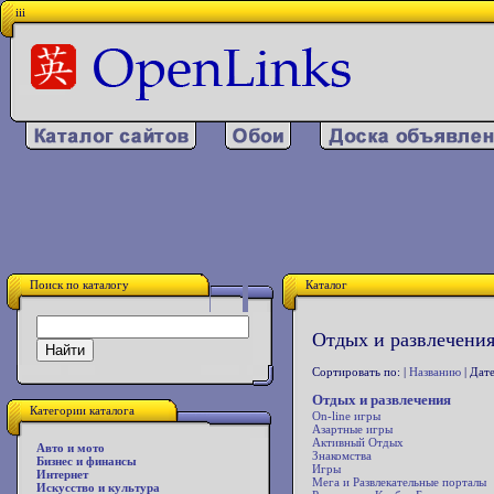
iii
Поиск по каталогу
Каталог
Отдых и развлечения
Сортировать по: |
Названию
| Дате
Отдых и развлечения
Категории каталога
On-line игры
Азартные игры
Активный Отдых
Авто и мото
Знакомства
Бизнес и финансы
Игры
Интернет
Мега и Развлекательные порталы
Искусство и культура