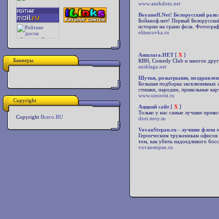
www.anekdotu.net
Boyanoff.Net! Белорусский раз
Бойаноф.нет! Первый Белорусский
истории на грани фола. Фотограф
elitsscovka.ru
Аншлага.НЕТ
[
X
]
Баннеры
КВН, Comedy Club и многое друго
anshlaga.net
Шутки, розыгрыши, поздравле
Большая подборка эксклюзивных а
стишки, пародии, прикольные ка
www.umorist.ru
Copyright
Аццкий сайт
[
X
]
Только у нас самые лучшие прикол
Copyright
Всего.RU
dzot.moy.su
VovanStepan.ru - лучшие флеш 
Героическим труженикам офисов п
том, как убить надоедливого бос
vovanstepan.ru