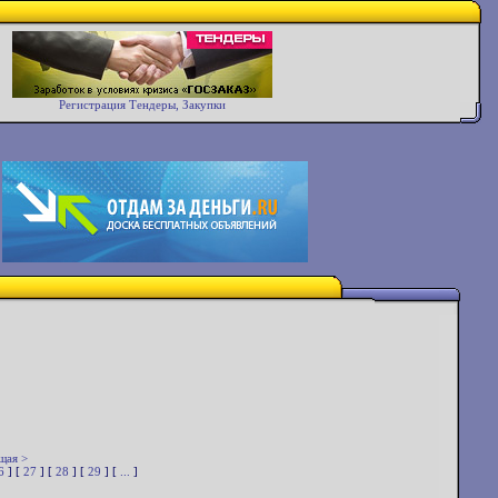
Регистрация Тендеры, Закупки
щая >
6
] [
27
] [
28
] [
29
] [
...
]