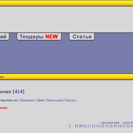
лог
очее [414]
тировать по: |
Названию
| Дате |
Переходам
|
Городу
|
очее
< предыдущая
следую
[
...
] [ 20 ] [
21
] [
22
] [
23
] [
24
] [
25
] [
2