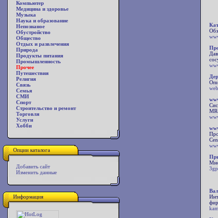
Компьютер
Медицина и здоровье
Музыка
Наука и образование
Кат
Непознаное
Обз
Обустройство
www
Общество
Отдых и развлечения
Про
Природа
Дав
Продукты питания
сос
Промышленность
www
Прочее
Путешествия
Дер
Религия
Опи
Связь
web
Семья
СМИ
www
Спорт
Сис
Строительство и ремонт
MR-
Торговля
www
Услуги
Хобби
www
Про
Cen
www
Опции каталога
При
Мно
Добавить сайт
3gp
Изменить данные
Вал
Информация
Инт
фир
kam