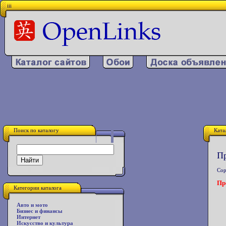
iii
Поиск по каталогу
Ката
Пр
Сор
Пр
Категории каталога
Авто и мото
Бизнес и финансы
Интернет
Искусство и культура