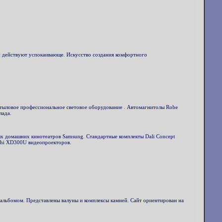
 и действуют успокаивающе. Искусство создания комфортного
 тыловое профессиональное световое оборудование . Автомагнитолы Robe
лада.
ых домашних кинотеатров Samsung. Стандартные комплекты Dali Concept
ishi XD300U видеопроекторов.
альбомом. Представлены валуны и комплексы камней. Сайт ориентирован на