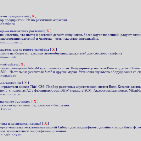
алог предприятий
[
X
]
ор предприятий РФ по различным отраслям.
.bizdir.ru
дажа комнатных растений
[
X
]
но известно, что цветы и растения делают нашу жизнь более одухотворенной, радуют глаз
уществования растений и человека - есть искусство фитодизайна.
.shopflower.ru
жатель для сотового телефона
[
X
]
сание наиболее популярных автомобильных держателей для сотового телефона
domen.info
.sstrade.ru
[
X
]
темы оповещения Inter-M в ротчайшие сроки. Популярные усилители Bose и другое. Новое
500i. Настольные усилители Sim2 и другие марки. Установка звукового оборудования со ск
.sstrade.ru
.acoustica.ru
[
X
]
игрыватели дисков Thiel CS6. Подбор различных акустических систем Bose. Каталог элитн
tre. 3-х полосная АС с фазоинвертором B&W Signature SCM. Аксессуары для новых Mitsub
.acoustica.ru
кольное 3gp видео
[
X
]
жество прикольных 3gp роликов - бесплатно.
.kiev.ua
уны и комплексы камней
[
X
]
ернет-выставка эксклюзивных камней Сибири для ландшафтного дизайна с подробным фото
мы, занимающиеся ландшафтным дизайном.
ni.web-box.ru