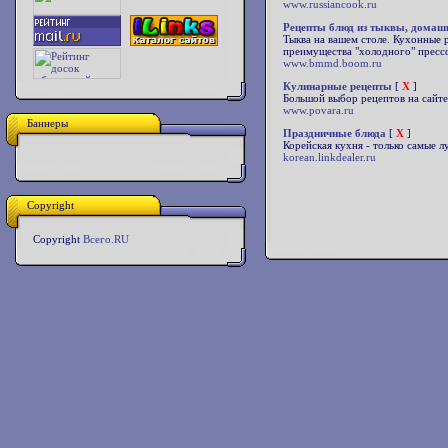
www.russiancook.ru
Рецепты блюд из тыквы, домаш
Тыква на вашем столе. Кухонные 
преимущества "холодного" прессо
www.bmmd.boom.ru
Кулинарные рецепты
[
X
]
Большой выбор рецептов на сайте
www.povara.ru
Баннеры
Праздничные блюда
[
X
]
Корейская кухня - только самые л
korean.linkdealer.ru
Copyright
Copyright
Всего.RU