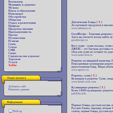
Компьютер
Медицина и здоровье
Музыка
Наука и образование
Непознаное
Обустройство
Общество
Диетические блюда
[
X
]
Отдых и развлечения
Ассортимент продуктов в магазин
Природа
www.salatnica.ru
Продукты питания
Промышленность
GoodRecipe - Хорошие рецепты 
Прочее
Здесь вы сможете всегда найти лу
Путешествия
goodrecipe.ru
Религия
Связь
Бест суши - суши москва, суши 
Семья
ДЖЕКС - это быстрая доставка го
СМИ
обед или суши не остынет по дор
Спорт
www.sushi-best.ru
Строительство и ремонт
Торговля
Рецепты кулинарной выпечки. 
Услуги
Повседневные кулинарные рецепт
Хобби
приготовления блюд. Меры объёма 
www.sgotov.ru
Рецепты, суши
[
X
]
Опции каталога
Кулинария и рецепты. Суши, пицца
www.head-cook.com
Добавить сайт
Кулинарные рецепты
[
X
]
Изменить данные
Более 14000 кулинарных рецептов
palchiki.info
Информация
Первые блюда, русская кухня, 
Русские блины, окрошка, вторые б
салаты, первые блюда, русская ку