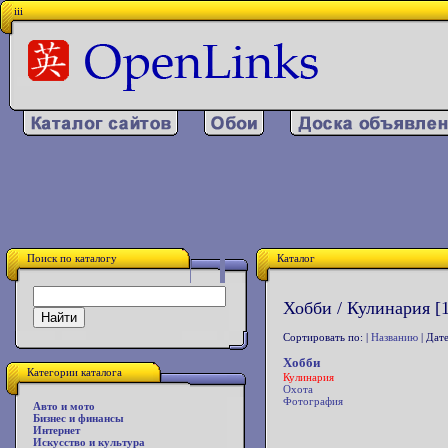
iii
Поиск по каталогу
Каталог
Хобби / Кулинария [
Сортировать по: |
Названию
| Дате
Хобби
Категории каталога
Кулинария
Охота
Фотография
Авто и мото
Бизнес и финансы
Интернет
Искусство и культура