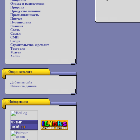
Отдых и развлечения
Природа
Продукты питания
Промышленность
Прочее
Путешествия
Религия
Связь
Семья
СМИ
Спорт
Строительство и ремонт
Торговля
Услуги
Хобби
Опции каталога
Добавить сайт
Изменить данные
Информация