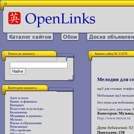
iii
Поиск по каталогу
Анкета сайта № 11476
Мелодии для с
Категории каталога
mp3 для сотовых телефон
Мобильные mp3 мелодии.
Авто и мото
Бизнес и финансы
Java игры для мобильных
Интернет
Искусство и культура
Скачать java. java игры
Компьютер
Категория:
Музыка,
Медицина и здоровье
http://www.moton.ru
Музыка
Наука и образование
Непознаное
Дата добавления: 02.
Обустройство
Переходов: 230
Общество