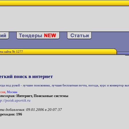
та сайта № 1277
егкий поиск в интернет
егда под рукой - лучшие поисковики, лучшая бесплатная почта, погода, курс и конвертор в
ссия
,
Москва
тегория:
Интернет, Поисковые системы
tp://poisk.aportik.ru
та добавления: 09.01.2006 в 20:07:37
реходов: 196