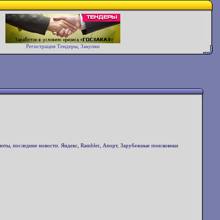
Регистрация Тендеры, Закупки
алюты, последние новости. Яндекс, Rambler, Апорт, Зарубежные поисковики