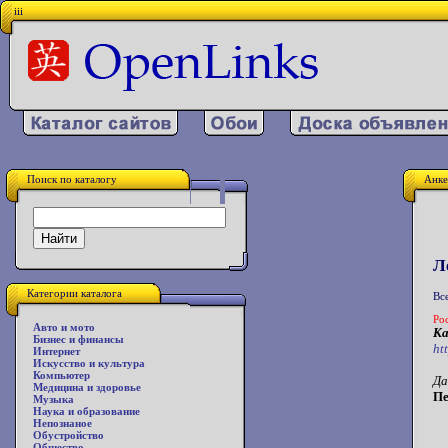
iii
Поиск по каталогу
Анке
Л
Категории каталога
Вс
Ро
Авто и мото
Ка
Бизнес и финансы
ht
Интернет
Искусство и культура
Компьютер
Да
Медицина и здоровье
Пе
Музыка
Наука и образование
Непознаное
Обустройство
Общество