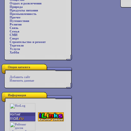
Отдых и развлечения
Природа
Продукты питания
Промышленность
Прочее
Путешествия
Религия
Связь
Семья
СМИ
Спорт
Строительство и ремонт
Торговля
Услуги
Хобби
Опции каталога
Добавить сайт
Изменить данные
Информация