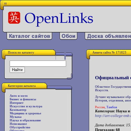
iii
Поиск по каталогу
Анкета сайта № 171823
Официальный с
Категории каталога
Областное Государствен
Искусств.
Авто и мото
Лучшее музыкальное обра
Бизнес и финансы
История, отделения, ано
Интернет
Искусство и культура
Россия
,
Тамбов
Компьютер
Категория:
Наука и 
Медицина и здоровье
http://art-college-tmb
Музыка
Наука и образование
Непознаное
Дата добавления: 15.
Обустройство
Переходов: 68
Общество