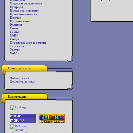
Отдых и развлечения
Природа
Продукты питания
Промышленность
Прочее
Путешествия
Религия
Связь
Семья
СМИ
Спорт
Строительство и ремонт
Торговля
Услуги
Хобби
Опции каталога
Добавить сайт
Изменить данные
Информация