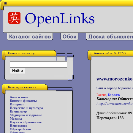
iii
Поиск по каталогу
Анкета сайта № 17222
www.morozenko.
Категории каталога
Сайт о городе Королеве 
Россия
,
Королев
Авто и мото
Категория:
Обществ
Бизнес и финансы
http://www.morozenko
Интернет
Искусство и культура
Компьютер
Дата добавления: 09.
Медицина и здоровье
Переходов: 133
Музыка
Наука и образование
Непознаное
Обустройство
Общество