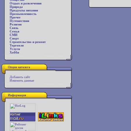
Отдых и развлечения
Природа
Продукты питания
Промышленность
Прочее
Путешествия
Религия
Связь
Семья
СМИ
Спорт
Строительство и ремонт
Торговля
Услуги
Хобби
Опции каталога
Добавить сайт
Изменить данные
Информация