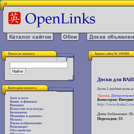
iii
Поиск по каталогу
Анкета сайта № 190498
Доски для ВАШ
Категории каталога
Доска 2 удобная доска 
Украина
,
Днепропетровс
Авто и мото
Категория:
Интернет
Бизнес и финансы
http://www.doska2.co
Интернет
Искусство и культура
Компьютер
Дата добавления: 06.
Медицина и здоровье
Переходов: 55
Музыка
Наука и образование
Непознаное
Обустройство
Общество