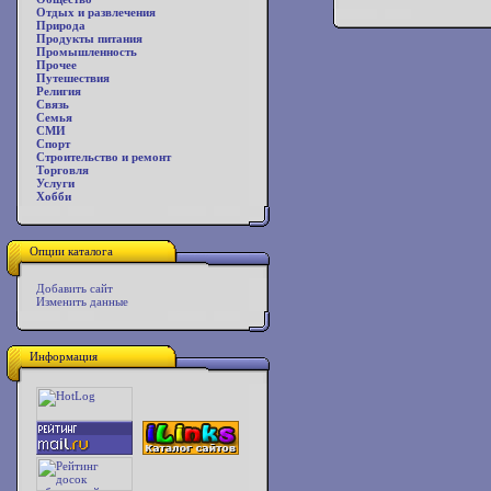
Отдых и развлечения
Природа
Продукты питания
Промышленность
Прочее
Путешествия
Религия
Связь
Семья
СМИ
Спорт
Строительство и ремонт
Торговля
Услуги
Хобби
Опции каталога
Добавить сайт
Изменить данные
Информация