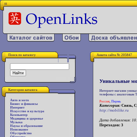
iii
Поиск по каталогу
Анкета сайта № 205847
Уникальные мо
Категории каталога
Интернет-магазин уникал
телефоны с аналоговым ТВ
Авто и мото
Россия
,
Пермь
Бизнес и финансы
Категория:
Связь, С
Интернет
http://mobilike.ru
Искусство и культура
Компьютер
Медицина и здоровье
Дата добавления: 10.
Музыка
Переходов: 3
Наука и образование
Непознаное
Обустройство
Общество