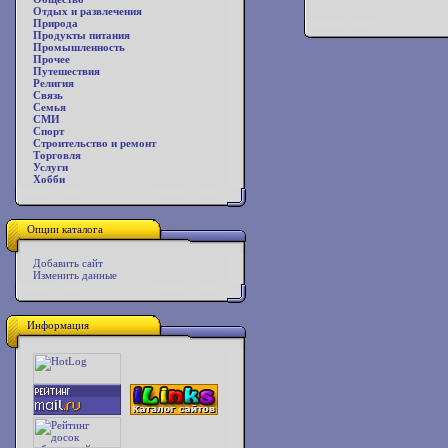
Отдых и развлечения
Природа
Продукты питания
Промышленность
Прочее
Путешествия
Религия
Связь
Семья
СМИ
Спорт
Строительство и ремонт
Торговля
Услуги
Хобби
Опции каталога
Добавить сайт
Изменить данные
Информация