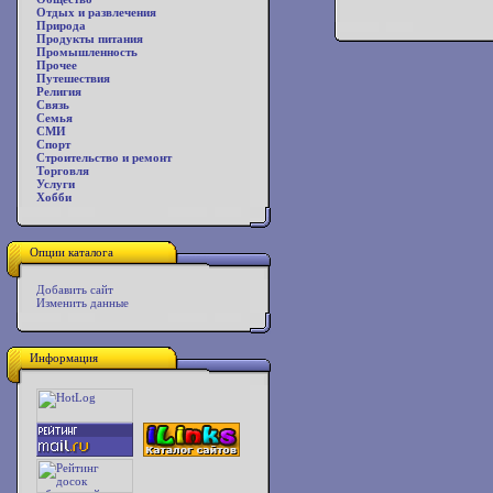
Отдых и развлечения
Природа
Продукты питания
Промышленность
Прочее
Путешествия
Религия
Связь
Семья
СМИ
Спорт
Строительство и ремонт
Торговля
Услуги
Хобби
Опции каталога
Добавить сайт
Изменить данные
Информация