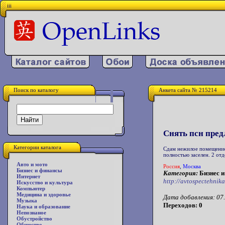
iii
Поиск по каталогу
Анкета сайта № 215214
Снять псн пред
Категории каталога
Сдам нежилое помещение 
полностью заселен. 2 от
Авто и мото
Роccия
,
Москва
Бизнес и финансы
Категория:
Бизнес 
Интернет
http://avtospectehnik
Искусство и культура
Компьютер
Медицина и здоровье
Дата добавления: 07.
Музыка
Переходов: 0
Наука и образование
Непознаное
Обустройство
Общество