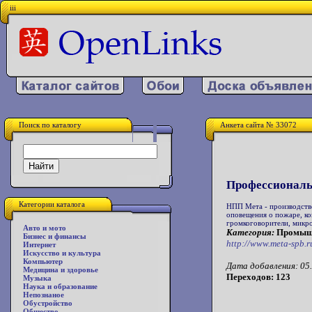
iii
Поиск по каталогу
Анкета сайта № 33072
Профессиональ
Категории каталога
НПП Мета - производств
оповещения о пожаре, ко
громкоговорители, мик
Авто и мото
Категория:
Промышл
Бизнес и финансы
http://www.meta-spb.r
Интернет
Искусство и культура
Компьютер
Дата добавления: 05.
Медицина и здоровье
Переходов: 123
Музыка
Наука и образование
Непознаное
Обустройство
Общество