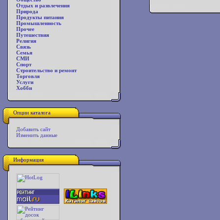
Отдых и развлечения
Природа
Продукты питания
Промышленность
Прочее
Путешествия
Религия
Связь
Семья
СМИ
Спорт
Строительство и ремонт
Торговля
Услуги
Хобби
Опции каталога
Добавить сайт
Изменить данные
Информация