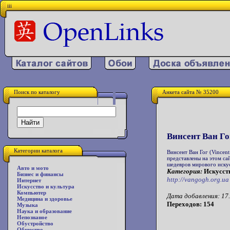
iii
Поиск по каталогу
Анкета сайта № 35200
Винсент Ван Го
Категории каталога
Винсент Ван Гог (Vincen
представлены на этом са
шедевров мирового иску
Авто и мото
Категория:
Искусств
Бизнес и финансы
http://vangogh.org.ua
Интернет
Искусство и культура
Компьютер
Дата добавления: 17.
Медицина и здоровье
Переходов: 154
Музыка
Наука и образование
Непознаное
Обустройство
Общество