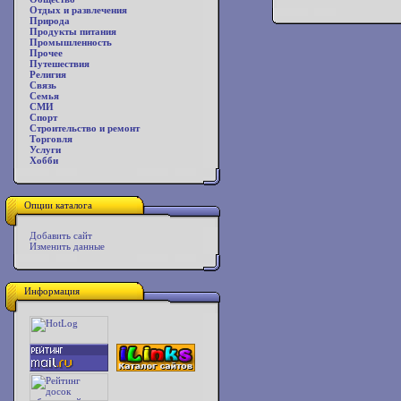
Отдых и развлечения
Природа
Продукты питания
Промышленность
Прочее
Путешествия
Религия
Связь
Семья
СМИ
Спорт
Строительство и ремонт
Торговля
Услуги
Хобби
Опции каталога
Добавить сайт
Изменить данные
Информация