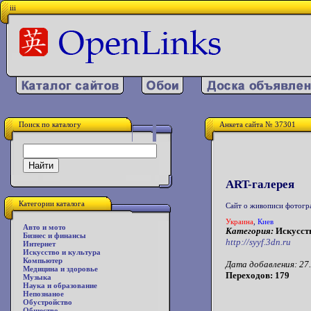
iii
Поиск по каталогу
Анкета сайта № 37301
ART-галерея
Категории каталога
Сайт о живописи фотогра
Украина
,
Киев
Авто и мото
Категория:
Искусств
Бизнес и финансы
http://syyf.3dn.ru
Интернет
Искусство и культура
Компьютер
Дата добавления: 27.
Медицина и здоровье
Переходов: 179
Музыка
Наука и образование
Непознаное
Обустройство
Общество