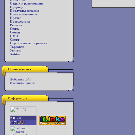
Отдых и развлечения
Природа
Продукты питания
Промышленность
Прочее
Путешествия
Религия
Связь
Семья
СМИ
Спорт
Строительство и ремонт
Торговля
Услуги
Хобби
Опции каталога
Добавить сайт
Изменить данные
Информация