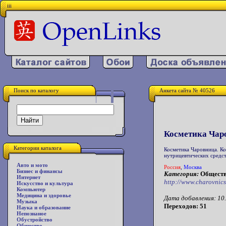
iii
Поиск по каталогу
Анкета сайта № 40526
Косметика Чар
Категории каталога
Косметика Чаровница. Ко
нутрицевтических средст
Авто и мото
Россия
,
Москва
Бизнес и финансы
Категория:
Обществ
Интернет
http://www.charovnics
Искусство и культура
Компьютер
Медицина и здоровье
Дата добавления: 10.
Музыка
Переходов: 51
Наука и образование
Непознаное
Обустройство
Общество