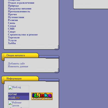
Отдых и развлечения
Природа
Продукты питания
Промышленность
Прочее
Путешествия
Религия
Связь
Семья
СМИ
Спорт
Строительство и ремонт
Торговля
Услуги
Хобби
Опции каталога
Добавить сайт
Изменить данные
Информация