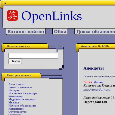
iii
Поиск по каталогу
Анкета сайта № 42707
Анекдоты
Категории каталога
Вашему вниманию предла
Россия
,
Москва
Авто и мото
Категория:
Отдых и
Бизнес и финансы
http://anecdoty.org
Интернет
Искусство и культура
Компьютер
Дата добавления: 21.
Медицина и здоровье
Переходов: 150
Музыка
Наука и образование
Непознаное
Обустройство
Общество