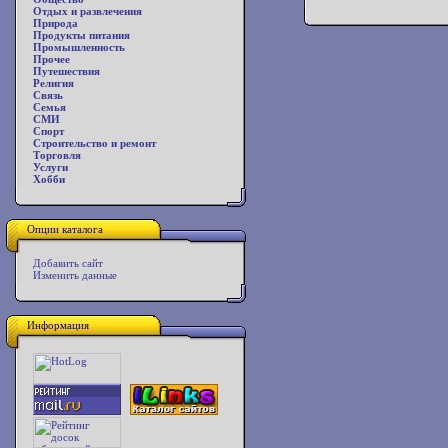
Отдых и развлечения
Природа
Продукты питания
Промышленность
Прочее
Путешествия
Религия
Связь
Семья
СМИ
Спорт
Строительство и ремонт
Торговля
Услуги
Хобби
Опции каталога
Добавить сайт
Изменить данные
Информация