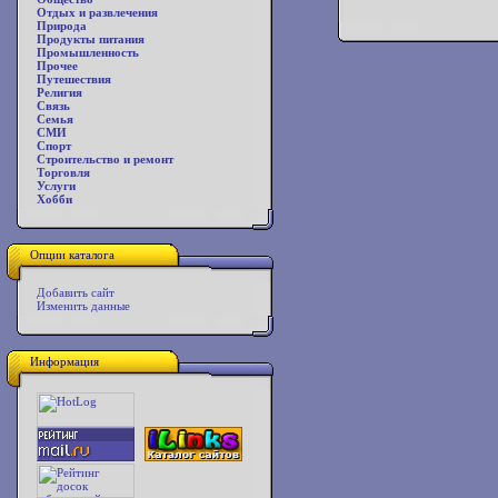
Отдых и развлечения
Природа
Продукты питания
Промышленность
Прочее
Путешествия
Религия
Связь
Семья
СМИ
Спорт
Строительство и ремонт
Торговля
Услуги
Хобби
Опции каталога
Добавить сайт
Изменить данные
Информация