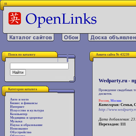
iii
Поиск по каталогу
Анкета сайта № 43239
Wedparty.ru - 
Категории каталога
Проведение свадебных т
дискотек.
Авто и мото
Россия
,
Москва
Бизнес и финансы
Категория:
Семья, 
Интернет
http://www.wedparty.r
Искусство и культура
Компьютер
Медицина и здоровье
Дата добавления: 23.
Музыка
Переходов: 111
Наука и образование
Непознаное
Обустройство
Общество