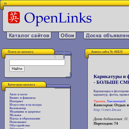
iii
Поиск по каталогу
Анкета сайта № 46820
Карикатуры и 
- БОЛЬШЕ СМ
Категории каталога
Карикатыры и фотоприко
Авто и мото
карикатур, фоток, прико
Бизнес и финансы
Украина
,
Хмельницкий
Интернет
Категория:
Отдых и
Искусство и культура
Компьютер
http://cmex.km.ua
Медицина и здоровье
Музыка
Дата добавления: 11.
Наука и образование
Непознаное
Переходов: 74
Обустройство
Общество