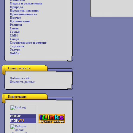
Отдых и развлечения
Природа
Продукты питания
Промышленность
Прочее
Путешествия
Религия
Связь
Семья
СМИ
Спорт
Строительство и ремонт
Торговля
Услуги
Хобби
Опции каталога
Добавить сайт
Изменить данные
Информация