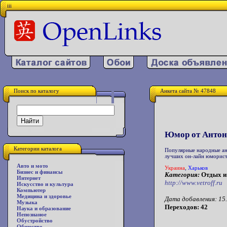
iii
Поиск по каталогу
Анкета сайта № 47848
Юмор от Антон
Категории каталога
Популярные народные ане
лучших он-лайн юморист
Авто и мото
Украина
,
Харьков
Бизнес и финансы
Категория:
Отдых и
Интернет
http://www.vetroff.ru
Искусство и культура
Компьютер
Медицина и здоровье
Дата добавления: 15.
Музыка
Переходов: 42
Наука и образование
Непознаное
Обустройство
Общество