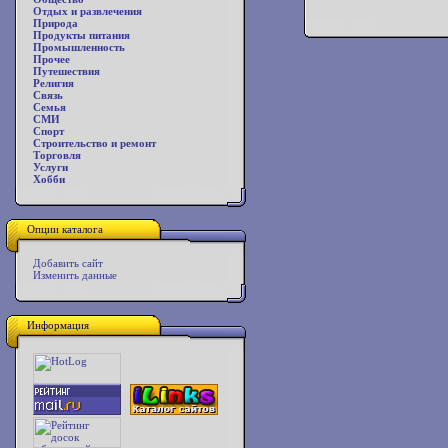
Отдых и развлечения
Природа
Продукты питания
Промышленность
Прочее
Путешествия
Религия
Связь
Семья
СМИ
Спорт
Строительство и ремонт
Торговля
Услуги
Хобби
Опции каталога
Добавить сайт
Изменить данные
Информация