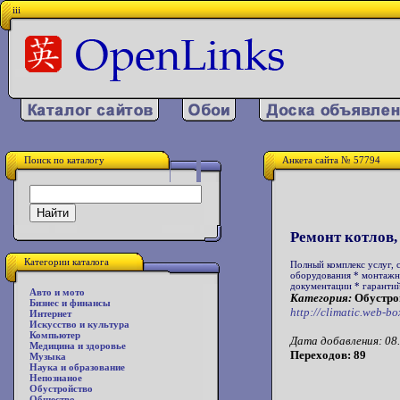
iii
Поиск по каталогу
Анкета сайта № 57794
Ремонт котлов,
Категории каталога
Полный комплекс услуг, 
оборудования * монтажн
документации * гаранти
Авто и мото
Категория:
Обустро
Бизнес и финансы
http://climatic.web-bo
Интернет
Искусство и культура
Компьютер
Дата добавления: 08.
Медицина и здоровье
Переходов: 89
Музыка
Наука и образование
Непознаное
Обустройство
Общество