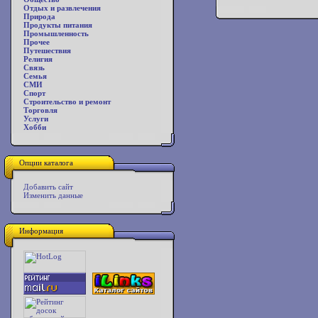
Отдых и развлечения
Природа
Продукты питания
Промышленность
Прочее
Путешествия
Религия
Связь
Семья
СМИ
Спорт
Строительство и ремонт
Торговля
Услуги
Хобби
Опции каталога
Добавить сайт
Изменить данные
Информация