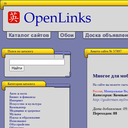
iii
Поиск по каталогу
Анкета сайта № 57897
Многое для мо
Категории каталога
На сайте вы можете скач
Россия
,
Минеральные Во
Авто и мото
Категория:
Компьют
Бизнес и финансы
http://goderman.myliv
Интернет
Искусство и культура
Компьютер
Дата добавления: 09.
Медицина и здоровье
Переходов: 88
Музыка
Наука и образование
Непознаное
Обустройство
Общество