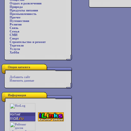
Отдых и развлечения
Природа
Продукты питания
Промышленность
Прочее
Путешествия
Религия
Связь
Семья
СМИ
Спорт
Строительство и ремонт
Торговля
Услуги
Хобби
Опции каталога
Добавить сайт
Изменить данные
Информация